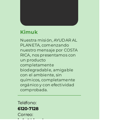
Kimuk
Nuestra misión, AYUDAR AL
PLANETA, comenzando
nuestro mensaje por COSTA
RICA, nos presentamos con
un producto
completamente
biodegradable, amigable
con el ambiente, sin
químicos, completamente
orgánico y con efectividad
comprobada.
Teléfono:
6120-7128
Correo:
info@kimukcocr.com
Web:
www.kimukcocr.com