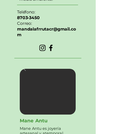
Teléfono:
8703-3450
Correo:
mandalafrrutacr@gmail.co
m
Mane Antu
Mane Antu es joyería
artesanal y atemporal,