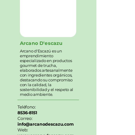
Arcano D'escazu
Arcano d'Escazú es un
emprendimiento
especializado en productos
gourmet de trucha,
elaborados artesanalmente
con ingredientes orgánicos,
destacando su compromiso
con la calidad, la
sostenibilidad y el respeto al
medio ambiente.
Teléfono:
8536-8151
Correo:
info@arcanodescazu.com
Web: