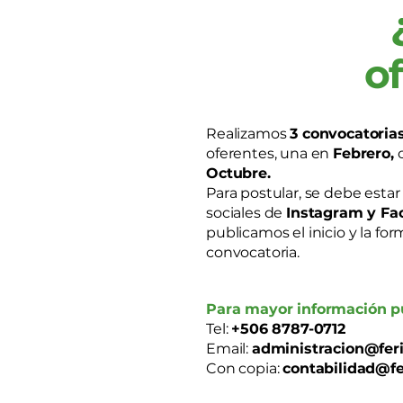
of
Realizamos
3 convocatoria
oferentes, una en
Febrero,
o
Octubre.
Para postular, se debe estar
sociales de
Instagram y Fa
publicamos el inicio y la fo
convocatoria.
Para mayor información p
Tel:
+506 8787-0712
Email:
administracion@fer
Con copia:
contabilidad@fe