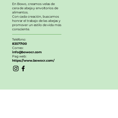
En Bowo, creamos velas de
cera de abeja y envoltorios de
alimentos.
Con cada creación, buscamos
honrar el trabajo de las abejas y
promover un estilo de vida más
consciente.
Teléfono:
83577100
Correo:
info@bowocr.com
Pag web:
https://www.bowocr.com/