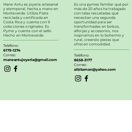
Mane Antu es joyería artesanal
Es una pymes familiar qué por
y atemporal, hecha a mano en
más de 20 años ha trabajado
Monteverde. Utiliza Plata
con telas rescatadas qué
reciclada y certificada en
necesitan una segunda
Costa Rica y cuenta con 9
oportunidad para ser
colecciones originales. Es
transformadas en bolsos,
Pyme y cuenta con el sello
alforjas y accesorios, nos
Hecho en Monteverde.
inspiramos en lo bohemio y
rural, creando piezas que
ofrecen comodidad.
Teléfono:
6179-1274
Correo:
Teléfono:
maneantujoyeria@gmail.com
8658-3177
Correo:
albitaman@yahoo.com