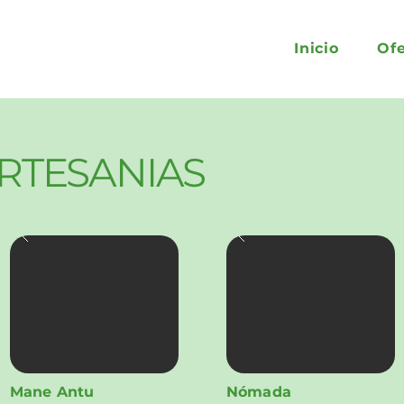
Inicio
Of
ARTESANIAS
Mane Antu
Nómada